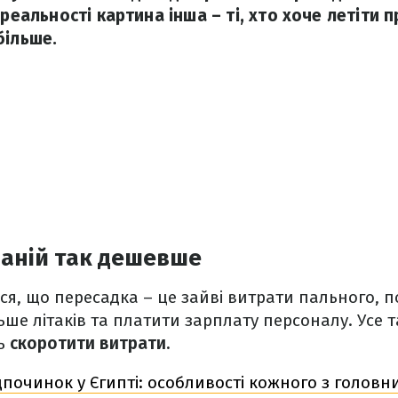
 реальності картина інша – ті, хто хоче летіти
більше.
паній так дешевше
я, що пересадка – це зайві витрати пального, 
ше літаків та платити зарплату персоналу. Усе та
ть
скоротити витрати.
дпочинок у Єгипті: особливості кожного з головни