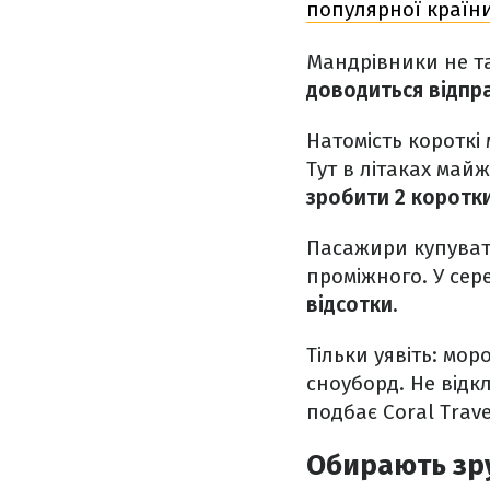
популярної країн
Мандрівники не та
доводиться відпр
Натомість коротк
Тут в літаках май
зробити 2 коротк
Пасажири купувати
проміжного. У сер
відсотки.
Тільки уявіть: мор
сноуборд. Не відк
подбає Coral Trave
Обирають зр