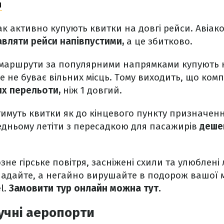
и
к активно купують квитки на довгі рейси. Авіак
авляти рейси напівпустими,
а це збитково.
і маршрути за популярними напрямками купують 
же не буває вільних місць. Тому виходить, що ком
их перельоти,
ніж 1 довгий.
муть квитки як до кінцевого пункту призначення
едньому летіти з пересадкою для пасажирів
дешев
озне гірське повітря, засніжені схили та улюблені
ладайте, а негайно вирушайте в подорож вашої мр
l.
Замовити тур онлайн можна тут.
учні аеропорти