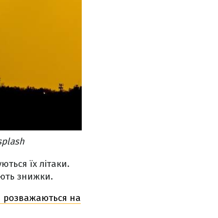
splash
ються їх літаки.
ають знижки.
ри розважаються на