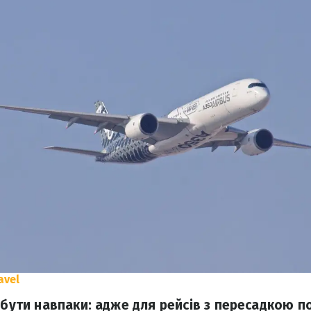
avel
є бути навпаки: адже для рейсів з пересадкою п