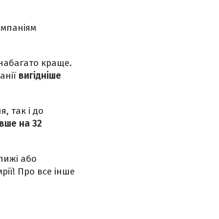
омпаніям
набагато краще.
панії
вигідніше
, так і до
ше на 32
 лижі або
ії! Про все інше