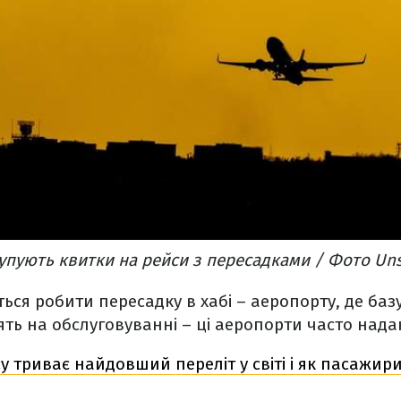
пують квитки на рейси з пересадками / Фото Un
ься робити пересадку в хабі – аеропорту, де базу
ть на обслуговуванні – ці аеропорти часто над
су триває найдовший переліт у світі і як пасажи