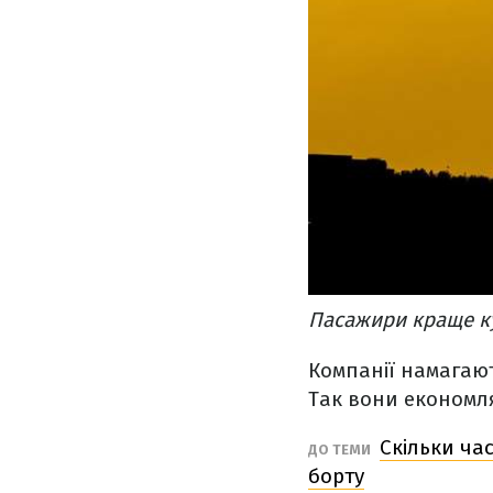
Пасажири краще ку
Компанії намагают
Так вони економля
Скільки ча
ДО ТЕМИ
борту