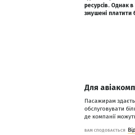
ресурсів. Однак в
змушені платити 
Для авіаком
Пасажирам здаєтьс
обслуговувати біль
де компанії можу
Ві
ВАМ СПОДОБАЄТЬСЯ