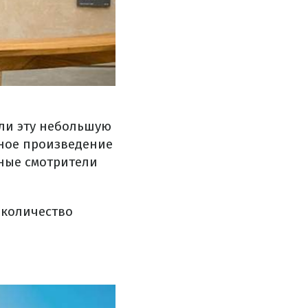
ли эту небольшую
тное произведение
ьные смотрители
 количество