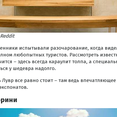
Reddit
енники испытывали разочарование, когда виде
полном любопытных туристов. Рассмотреть извес
чится – здесь всегда караулит толпа, а специал
ься у шедевра надолго.
ь Лувр все равно стоит – там ведь впечатляющее
экспонатов.
орини