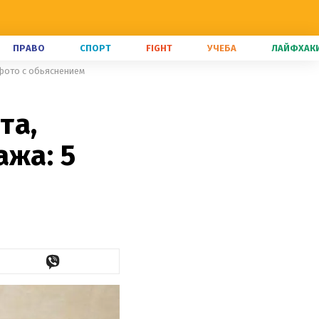
ПРАВО
СПОРТ
FIGHT
УЧЕБА
ЛАЙФХАК
 фото с обьяснением
та,
ажа: 5