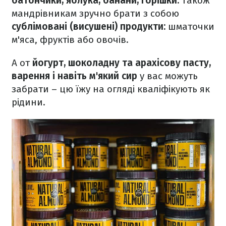
батончики, яблука, банани, горішки.
Також
мандрівникам зручно брати з собою
сублімовані (висушені) продукти:
шматочки
м'яса, фруктів або овочів.
А от
йогурт, шоколадну та арахісову пасту,
варення і навіть м'який сир
у вас можуть
забрати – цю їжу на огляді кваліфікують як
рідини.