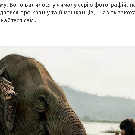
аму. Воно вилилося у чималу серію фотографій, п
атися про країну та її мешканців, і навіть закох
онайтеся самі.