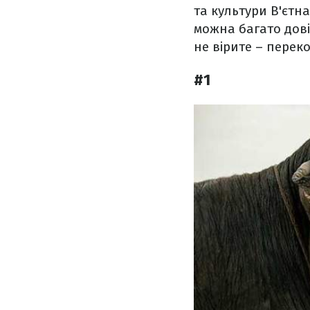
та культури В'єтн
можна багато довід
не вірите – перек
#1