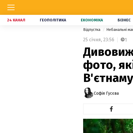
24 КАНАЛ
ГЕОПОЛІТИКА
ЕКОНОМІКА
БІЗНЕС
Відпустка
Небанальні м
25 січня,
23:56
1
Дивовижн
фото, як
В'єтнам
Софія Гусєва