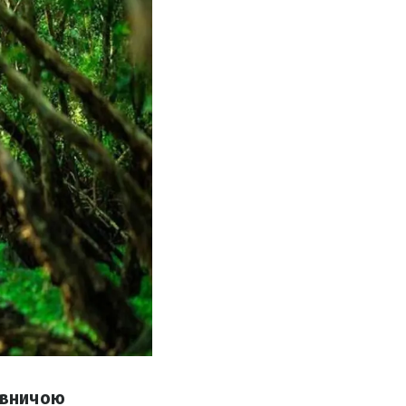
ьовничою