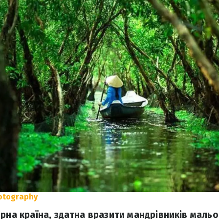
otography
ірна країна, здатна вразити мандрівників мал