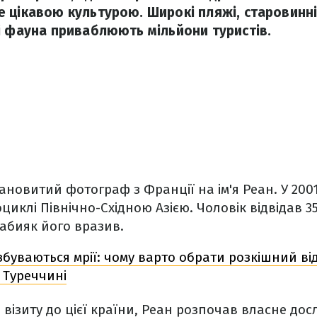
 цікавою культурою. Широкі пляжі, старовинні
і фауна приваблюють мільйони туристів.
лановитий фотограф з Франції на ім'я Реан. У 200
циклі Північно-Східною Азією. Чоловік відвідав 3
еабияк його вразив.
 збуваються мрії: чому варто обрати розкішний в
в Туреччині
 візиту до цієї країни, Реан розпочав власне дос