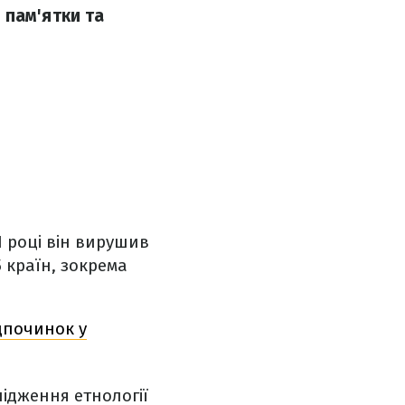
 пам'ятки та
1 році він вирушив
5 країн, зокрема
ідпочинок у
лідження етнології