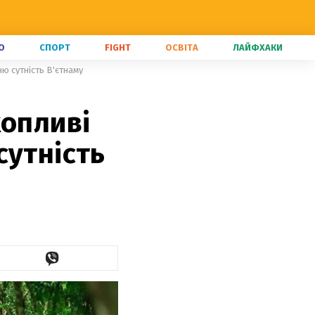
О
СПОРТ
FIGHT
ОСВІТА
ЛАЙФХАКИ
ю сутність В'єтнаму
хопливі
сутність