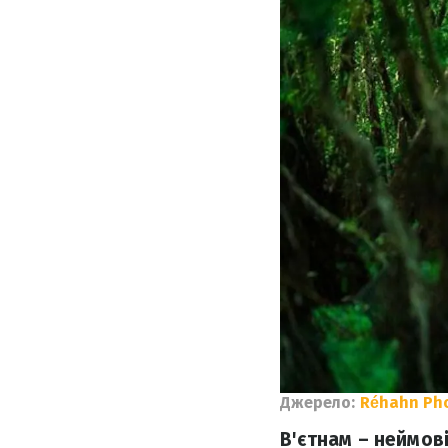
Джерело:
Réhahn Ph
В'єтнам – неймов