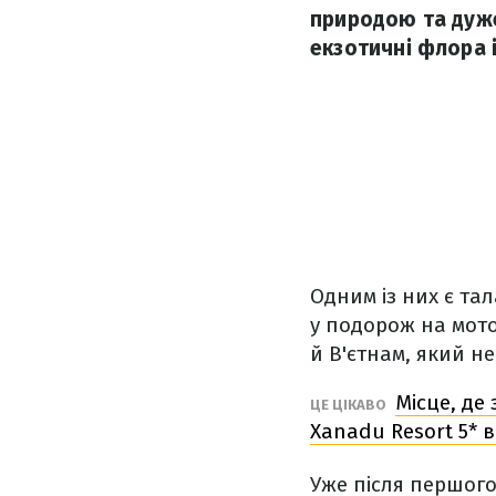
природою та дуже
екзотичні флора 
Одним із них є та
у подорож на мото
й В'єтнам, який н
Місце, де
ЦЕ ЦІКАВО
Xanadu Resort 5* 
Уже після першого