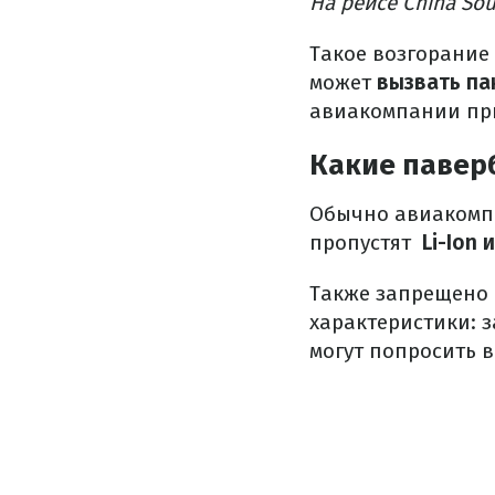
На рейсе China Sou
Такое возгорание 
может
вызвать па
авиакомпании при
Какие павер
Обычно авиакомпа
пропустят
Li-Ion
Также запрещено 
характеристики: 
могут попросить 