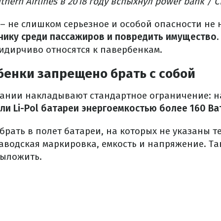
thern Airlines в 2018 году вспыхнул power bank /
– не слишком серьезное и особой опасности не 
нику среди пассажиров и повредить имущество.
дирчиво относятся к павербенкам.
бенки запрещено брать с собой
нии накладывают стандартное ограничение: на
 или Li-Pol батареи энергоемкостью более 160 Ват
брать в полет батареи, на которых не указаны т
заводская маркировка, емкость и напряжение.
Та
выложить.