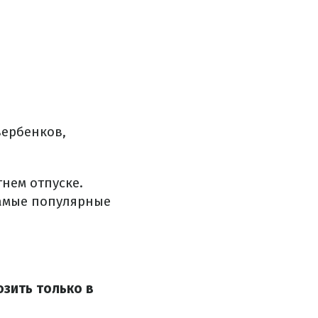
вербенков,
тнем отпуске.
самые популярные
зить только в