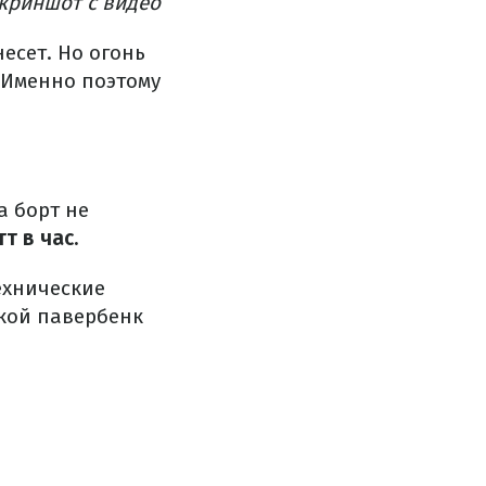
 Скриншот с видео
несет.
Но огонь
Именно поэтому
 борт не
т в час.
ехнические
кой павербенк