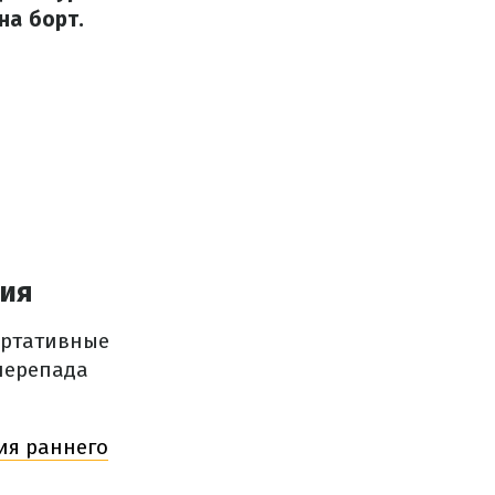
на борт.
ния
ортативные
 перепада
ия раннего