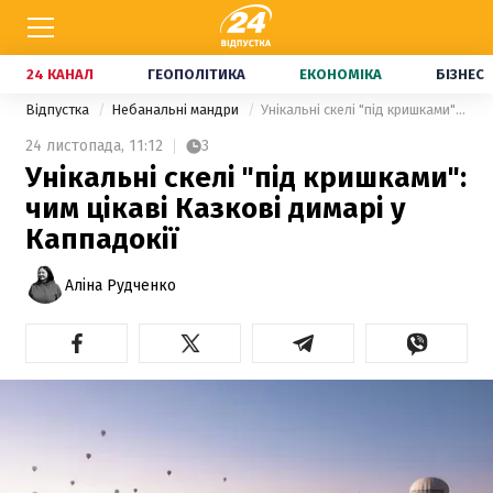
24 КАНАЛ
ГЕОПОЛІТИКА
ЕКОНОМІКА
БІЗНЕС
Відпустка
Небанальні мандри
Унікальні скелі "під кришками": чим цікаві Казкові димарі у Каппадокії
24 листопада,
11:12
3
Унікальні скелі "під кришками":
чим цікаві Казкові димарі у
Каппадокії
Аліна Рудченко