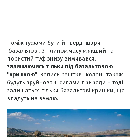
Поміж туфами бути й тверді шари –
базальтові. З плином часу м'якший та
пористий туф знизу вимивався,
залишаючись тільки під базальтовою
"кришкою".
Колись рештки "колон" також
будуть зруйновані силами природи – тоді
залишаться тільки базальтові кришки, що
впадуть на землю.