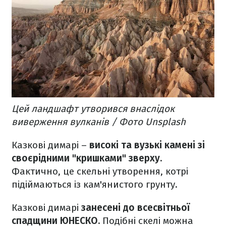
Цей ландшафт утворився внаслідок
виверження вулканів / Фото Unsplash
Казкові димарі –
високі та вузькі камені зі
своєрідними "кришками" зверху.
Фактично, це скельні утворення, котрі
підіймаються із кам'янистого грунту.
Казкові димарі
занесені до всесвітньої
спадщини ЮНЕСКО.
Подібні скелі можна