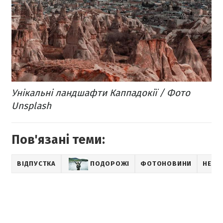
Унікальні ландшафти Каппадокії / Фото
Unsplash
Пов'язані теми:
ВІДПУСТКА
ПОДОРОЖІ
ФОТОНОВИНИ
НЕБА