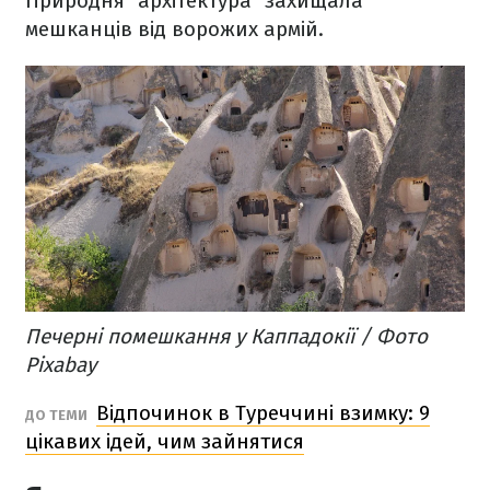
Природня "архітектура" захищала
мешканців від ворожих армій.
Печерні помешкання у Каппадокії / Фото
Pixabay
Відпочинок в Туреччині взимку: 9
ДО ТЕМИ
цікавих ідей, чим зайнятися