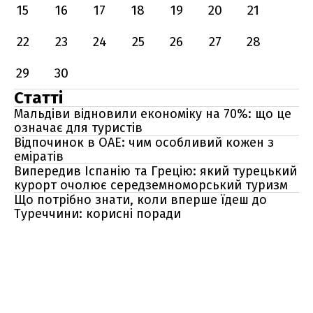
15
16
17
18
19
20
21
22
23
24
25
26
27
28
29
30
Статті
Мальдіви відновили економіку на 70%: що це
означає для туристів
Відпочинок в ОАЕ: чим особливий кожен з
еміратів
Випередив Іспанію та Грецію: який турецький
курорт очолює середземноморський туризм
Що потрібно знати, коли вперше їдеш до
Туреччини: корисні поради