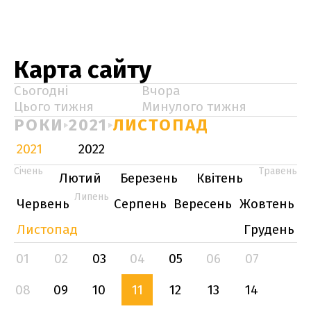
Карта сайту
Сьогодні
Вчора
Цього тижня
Минулого тижня
РОКИ
2021
ЛИСТОПАД
2021
2022
Січень
Травень
Лютий
Березень
Квітень
Липень
Червень
Серпень
Вересень
Жовтень
Листопад
Грудень
01
02
03
04
05
06
07
08
09
10
11
12
13
14