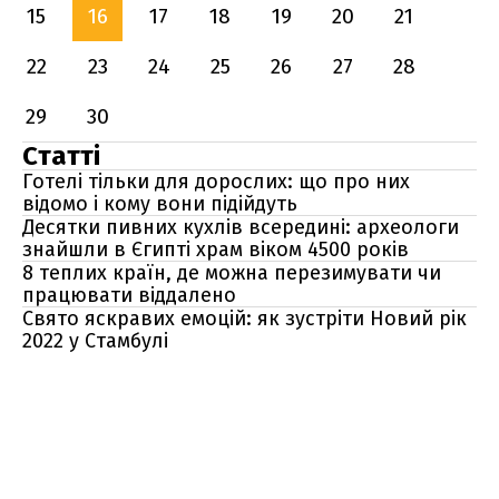
15
16
17
18
19
20
21
22
23
24
25
26
27
28
29
30
Статті
Готелі тільки для дорослих: що про них
відомо і кому вони підійдуть
Десятки пивних кухлів всередині: археологи
знайшли в Єгипті храм віком 4500 років
8 теплих країн, де можна перезимувати чи
працювати віддалено
Свято яскравих емоцій: як зустріти Новий рік
2022 у Стамбулі