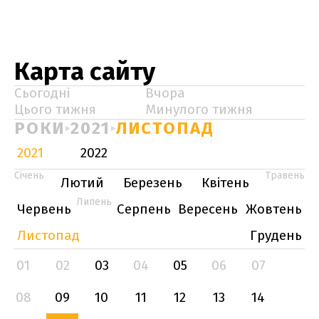
Карта сайту
Сьогодні
Вчора
Цього тижня
Минулого тижня
РОКИ
2021
ЛИСТОПАД
2021
2022
Січень
Травень
Лютий
Березень
Квітень
Липень
Червень
Серпень
Вересень
Жовтень
Листопад
Грудень
01
02
03
04
05
06
07
08
09
10
11
12
13
14